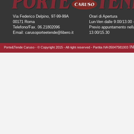
Via Federico Delpino, 97-99-99A
Orari di Apertura
00171 Roma
Lun-Ven dalle 9.00/13.00 
Telefono/Fax. 06.21802096
Previo appuntamento nella
Email: carusoporteetende@libero.it
13.00/15.30
I
Porte&Tende Caruso - © Copyright 2015 - All right reserved - Partita IVA 05047581003