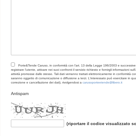
Porte&Tende Caruso, in conformità con l'art. 13 della Legge 196/2003 e successive mod
registrare l'utente, attivare nei suoi confronti il servizio richiesto e fornirgli informazioni su
attività promosse dallo stesso. Tali dati verranno trattati elettronicamente in conformità con
saranno oggetto di comunicazione o diffusione a terzi. L'interessato può esercitare in quals
correzione e cancellazione dei dati), rivolgendosi a
carusoporteetende@libero.it
Antispam
(riportare il codice visualizzato s