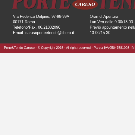
Via Federico Delpino, 97-99-99A
Orari di Apertura
00171 Roma
Lun-Ven dalle 9.00/13.00 
Telefono/Fax. 06.21802096
Previo appuntamento nella
Email: carusoporteetende@libero.it
13.00/15.30
I
Porte&Tende Caruso - © Copyright 2015 - All right reserved - Partita IVA 05047581003